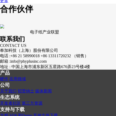
更多
合作伙伴
电子纸产业联盟
联系我们
CONTACT US
奉加科技（上海）股份有限公司
电话 :
+86 21 58990018 +86 13311720232 （销售）
邮箱 :
info@phyplusinc.com
地址 :
中国上海市浦东新区五星路676弄23号楼4楼
产品
硬件
应用领域
公司
关于我们
招贤纳士
媒体新闻
生态系统
开发者社区
第三方资源
支持与下载
文档
SDK和Demo
其他文件下载