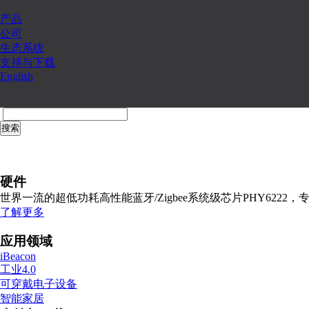
产品
公司
生态系统
支持与下载
English
搜索
硬件
世界一流的超低功耗高性能蓝牙/Zigbee系统级芯片PHY622
了解更多
应用领域
iBeacon
工业4.0
可穿戴电子设备
智能家居